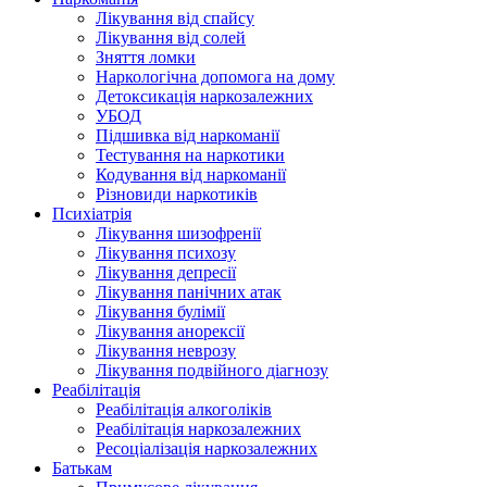
Лікування від спайсу
Лікування від солей
Зняття ломки
Наркологічна допомога на дому
Детоксикація наркозалежних
УБОД
Підшивка від наркоманії
Тестування на наркотики
Кодування від наркоманії
Різновиди наркотиків
Психіатрія
Лікування шизофренії
Лікування психозу
Лікування депресії
Лікування панічних атак
Лікування булімії
Лікування анорексії
Лікування неврозу
Лікування подвійного діагнозу
Реабілітація
Реабілітація алкоголіків
Реабілітація наркозалежних
Ресоціалізація наркозалежних
Батькам