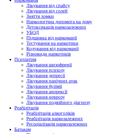
Наркоманія
Лікування від спайсу
Лікування від солей
Зняття ломки
Наркологічна допомога на дому
Детоксикація наркозалежних
УБОД
Підшивка від наркоманії
Тестування на наркотики
Кодування від наркоманії
Різновиди наркотиків
Психіатрія
Лікування шизофренії
Лікування психозу
Лікування депресії
Лікування панічних атак
Лікування булімії
Лікування анорексії
Лікування неврозу
Лікування подвійного діагнозу
Реабілітація
Реабілітація алкоголіків
Реабілітація наркозалежних
Ресоціалізація наркозалежних
Батькам