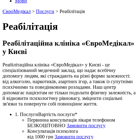
Мови
ЄвроМедікал
>
Послуги
>
Реабілітація
Реабілітація
Реабілітаційна клініка «ЄвроМедікал»
у Києві
Реабілітаційна клініка «ЄвроМедікал» у Києві - це
спеціалізований медичний заклад, що надає всебічну
допомогу людям, які страждають на різні форми залежності:
від алкоголю, наркотиків, азартних ігор, а також із супутніми
психічними та поведінковими розладами. Наш центр
допомагає пацієнтам не тільки подолати фізичну залежність, а
й відновити психологічну рівновагу, зміцнити соціальні
зв'язки та повернути собі повноцінне життя.
1. Послуги
Вартість послуги*
Первинна консультація лікаря телефоном
БЕЗКОШТОВНО
Замовити послугу
Консультація психолога
від 1000 грн
Замовити послугу