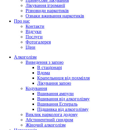
Примусове лікування
Лікування ігроманії
Різновиди наркотиків
Ознаки вживання наркотиків
Про нас
Контакти
Відгуки
Послуги
Фотогалерея
Ціни
Алкоголізм
Виведення з запою
В стаціонарі
Вдома
Крапельниця від похмілля
Лікування запою
Кодування
Вшивання ампули
Вшивання від алкоголізму
Вшивання Еспераль
Підшивка від алкоголізму
Виклик нарколога додому
Абстинентний синдром
Жіночий алкоголізм