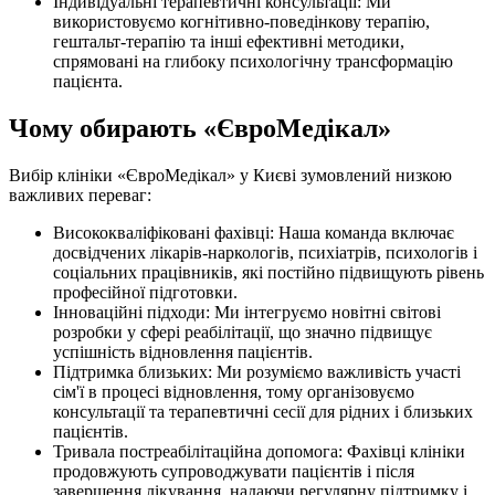
Індивідуальні терапевтичні консультації: Ми
використовуємо когнітивно-поведінкову терапію,
гештальт-терапію та інші ефективні методики,
спрямовані на глибоку психологічну трансформацію
пацієнта.
Чому обирають «ЄвроМедікал»
Вибір клініки «ЄвроМедікал» у Києві зумовлений низкою
важливих переваг:
Висококваліфіковані фахівці: Наша команда включає
досвідчених лікарів-наркологів, психіатрів, психологів і
соціальних працівників, які постійно підвищують рівень
професійної підготовки.
Інноваційні підходи: Ми інтегруємо новітні світові
розробки у сфері реабілітації, що значно підвищує
успішність відновлення пацієнтів.
Підтримка близьких: Ми розуміємо важливість участі
сім'ї в процесі відновлення, тому організовуємо
консультації та терапевтичні сесії для рідних і близьких
пацієнтів.
Тривала постреабілітаційна допомога: Фахівці клініки
продовжують супроводжувати пацієнтів і після
завершення лікування, надаючи регулярну підтримку і