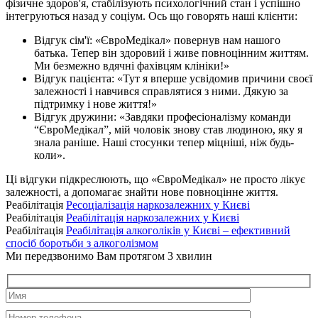
фізичне здоров'я, стабілізують психологічний стан і успішно
інтегруються назад у соціум. Ось що говорять наші клієнти:
Відгук сім'ї: «ЄвроМедікал» повернув нам нашого
батька. Тепер він здоровий і живе повноцінним життям.
Ми безмежно вдячні фахівцям клініки!»
Відгук пацієнта: «Тут я вперше усвідомив причини своєї
залежності і навчився справлятися з ними. Дякую за
підтримку і нове життя!»
Відгук дружини: «Завдяки професіоналізму команди
“ЄвроМедікал”, мій чоловік знову став людиною, яку я
знала раніше. Наші стосунки тепер міцніші, ніж будь-
коли».
Ці відгуки підкреслюють, що «ЄвроМедікал» не просто лікує
залежності, а допомагає знайти нове повноцінне життя.
Реабілітація
Ресоціалізація наркозалежних у Києві
Реабілітація
Реабілітація наркозалежних у Києві
Реабілітація
Реабілітація алкоголіків у Києві – ефективний
спосіб боротьби з алкоголізмом
Ми передзвонимо Вам протягом 3 хвилин