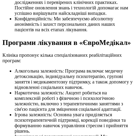
дослідженнях і перевірених клінічних практиках.
Постійне оновлення знань і технологій допомагає нам
успішно вирішувати найскладніші випадки.
Конфіденційність: Ми забезпечуємо абсолютну
анонімність і захист персональних даних наших
пацієнтів на всіх етапах лікування.
Програми лікування в «ЄвроМедікал»
Клініка пропонує кілька спеціалізованих реабілітаційних
програм:
Алкогольна залежність: Програма включає медичну
детоксикацію, індивідуальну психотерапію, групові
заняття і медикаментозну підтримку, а також допомогу у
відновленні соціальних навичок.
Наркотична залежність: Акцент робиться на
комплексній роботі з фізичною і психологічною
залежністю, включно з терапевтичними заняттями з
сім'єю пацієнта для зміцнення соціальної адаптації.
Ігрова залежність: Основна увага приділяється
психотерапевтичній підтримці, корекції поведінки та
формуванню навичок управління стресом і прийняття
рішень.