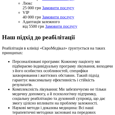
Люкс
25 000 грн
Замовити послугу
VIP
40 000 грн
Замовити послугу
Адаптація залежного
від 5500 грн
Замовити послугу
Наш підхід до реабілітації
Реабілітація в клініці «ЄвроМедікал» ґрунтується на таких
принципах:
Персоналізовані програми: Кожному пацієнту ми
підбираємо індивідуальну програму лікування, виходячи
з його особистих особливостей, специфіки
захворювання і життєвих обставин. Такий підхід
гарантує максимальну ефективність і стійкість
результатів.
Комплексність лікування: Ми забезпечуємо не тільки
медичну допомогу, а й психологічну підтримку,
соціальну реабілітацію та духовний супровід, що дає
змогу цілісно впливати на проблему залежності.
Наукові методи і доказова медицина: Всі наші
терапевтичні методики засновані на передових