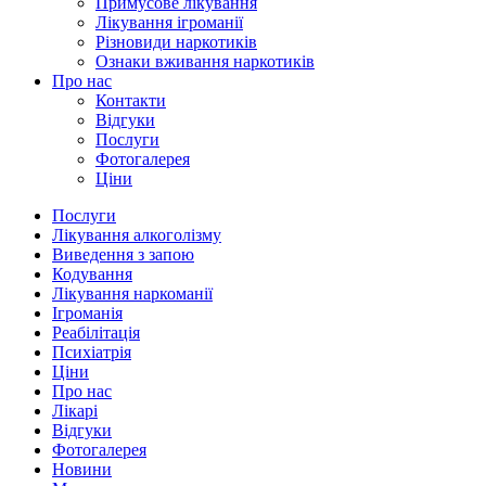
Примусове лікування
Лікування ігроманії
Різновиди наркотиків
Ознаки вживання наркотиків
Про нас
Контакти
Відгуки
Послуги
Фотогалерея
Ціни
Послуги
Лікування алкоголізму
Виведення з запою
Кодування
Лікування наркоманії
Ігроманія
Реабілітація
Психіатрія
Ціни
Про нас
Лікарі
Відгуки
Фотогалерея
Новини