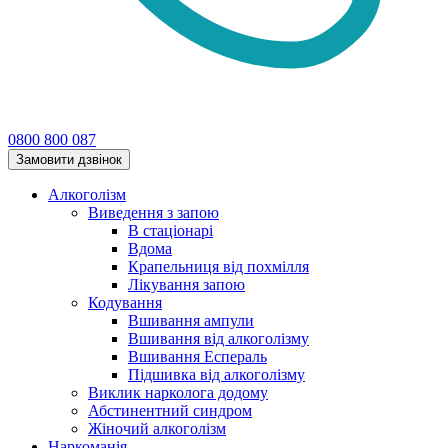
0800 800 087
Замовити дзвінок
Алкоголізм
Виведення з запою
В стаціонарі
Вдома
Крапельниця від похмілля
Лікування запою
Кодування
Вшивання ампули
Вшивання від алкоголізму
Вшивання Еспераль
Підшивка від алкоголізму
Виклик нарколога додому
Абстинентний синдром
Жіночий алкоголізм
Наркоманія