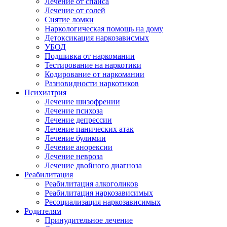
Лечение от спайса
Лечение от солей
Снятие ломки
Наркологическая помощь на дому
Детоксикация наркозависмых
УБОД
Подшивка от наркомании
Тестирование на наркотики
Кодирование от наркомании
Разновидности наркотиков
Психиатрия
Лечение шизофрении
Лечение психоза
Лечение депрессии
Лечение панических атак
Лечение булимии
Лечение анорексии
Лечение невроза
Лечение двойного диагноза
Реабилитация
Реабилитация алкоголиков
Реабилитация наркозависимых
Ресоциализация наркозависимых
Родителям
Принудительное лечение