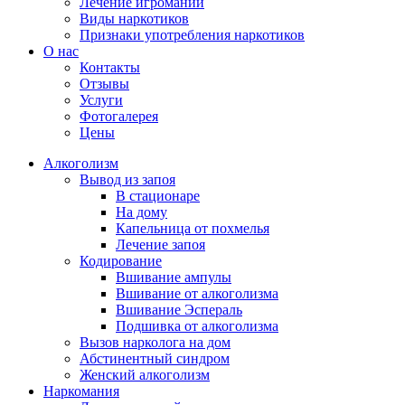
Лечение игромании
Виды наркотиков
Признаки употребления наркотиков
О нас
Контакты
Отзывы
Услуги
Фотогалерея
Цены
Алкоголизм
Вывод из запоя
В стационаре
На дому
Капельница от похмелья
Лечение запоя
Кодирование
Вшивание ампулы
Вшивание от алкоголизма
Вшивание Эспераль
Подшивка от алкоголизма
Вызов нарколога на дом
Абстинентный синдром
Женский алкоголизм
Наркомания