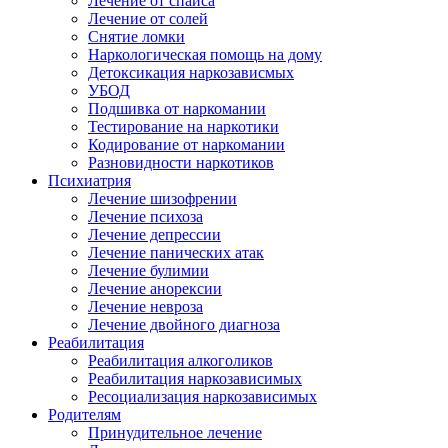
Лечение от спайса
Лечение от солей
Снятие ломки
Наркологическая помощь на дому
Детоксикация наркозависмых
УБОД
Подшивка от наркомании
Тестирование на наркотики
Кодирование от наркомании
Разновидности наркотиков
Психиатрия
Лечение шизофрении
Лечение психоза
Лечение депрессии
Лечение панических атак
Лечение булимии
Лечение анорексии
Лечение невроза
Лечение двойного диагноза
Реабилитация
Реабилитация алкоголиков
Реабилитация наркозависимых
Ресоциализация наркозависимых
Родителям
Принудительное лечение