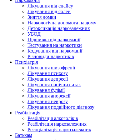
Наркоманія
Лікування від спайсу
Лікування від солей
Зняття ломки
Наркологічна допомога на дому
Детоксикація наркозалежних
УБОД
Підшивка від наркоманії
Тестування на наркотики
Кодування від наркоманії
Різновиди наркотиків
Психіатрія
Лікування шизофренії
Лікування психозу
Лікування депресії
Лікування панічних атак
Лікування булімії
Лікування анорексії
Лікування неврозу
Лікування подвійного діагнозу
Реабілітація
Реабілітація алкоголіків
Реабілітація наркозалежних
Ресоціалізація наркозалежних
Батькам