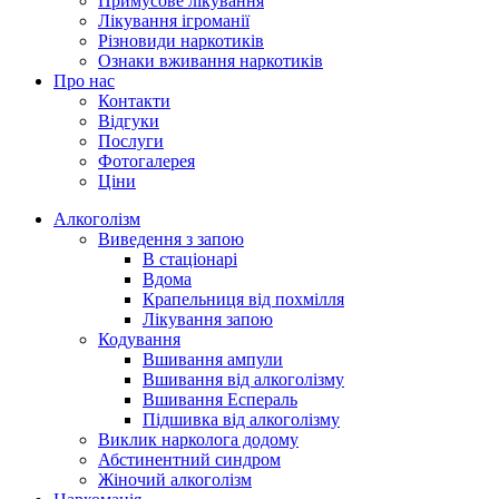
Примусове лікування
Лікування ігроманії
Різновиди наркотиків
Ознаки вживання наркотиків
Про нас
Контакти
Відгуки
Послуги
Фотогалерея
Ціни
Алкоголізм
Виведення з запою
В стаціонарі
Вдома
Крапельниця від похмілля
Лікування запою
Кодування
Вшивання ампули
Вшивання від алкоголізму
Вшивання Еспераль
Підшивка від алкоголізму
Виклик нарколога додому
Абстинентний синдром
Жіночий алкоголізм