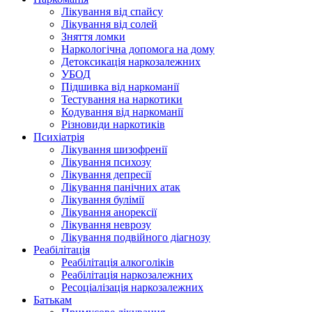
Лікування від спайсу
Лікування від солей
Зняття ломки
Наркологічна допомога на дому
Детоксикація наркозалежних
УБОД
Підшивка від наркоманії
Тестування на наркотики
Кодування від наркоманії
Різновиди наркотиків
Психіатрія
Лікування шизофренії
Лікування психозу
Лікування депресії
Лікування панічних атак
Лікування булімії
Лікування анорексії
Лікування неврозу
Лікування подвійного діагнозу
Реабілітація
Реабілітація алкоголіків
Реабілітація наркозалежних
Ресоціалізація наркозалежних
Батькам