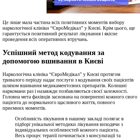
Це лише мала частина всіх позитивних моментів вибору
наркологічної клініки “ЄвроМедікал” у Києві. Крім цього, ще
гарантується позитивний результат лікування і якісне
проведення всіх оперативних втручань.
Успішний метод кодування за
допомогою вшивання в Києві
Наркологічна клініка “ЄвроМедікал” у Києві протягом
тривалого періоду надає послуги з кодування своїх пацієнтів
шляхом вшивання медикаментозних препаратів. Колишні
наркомани раз і назавжди позбавляються своєї залежності.
Головна мета фахівців заснована на поверненні кожного свого
пацієнта до нормального щасливого життя, повного
приємних моментів.
Особливість лікування в нашому закладі полягає в
підборі унікальної методики лікування виходячи з
індивідуальних особливостей кожного пацієнта.
Весь процес терапії починається з консультації та