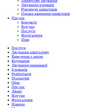
Примусове лікування
Лікування ігроманії
Різновиди наркотиків
Ознаки вживання наркотиків
Про нас
Контакти
Відгуки
Послуги
Фотогалерея
Ціни
Послуги
Лікування алкоголізму
Виведення з запою
Кодування
Лікування наркоманії
Ігроманія
Реабілітація
Психіатрія
Ціни
Про нас
Лікарі
Відгуки
Фотогалерея
Новини