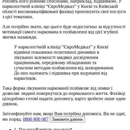
Роблять його різними способами, наприклад, підшивкою. У
наркологічній клініці “ЄвроМедікал” у Києві та Київській
області висококваліфіковані фахівці пропонують свої послуги
з цієї тематики.
Але потрібно знати, що цього буде недостатньо за відсутності
мотивації самого наркомана в позбавленні від цієї згубної
звички назавжди.
У наркологічній клініці “ЄвроМедікал” у Києві
відмінні показники позитивної динаміки в
лікуванні залежності завдяки досвідченим
працівникам, передовому обладнанню та
сучасним методам позбавлення від захворювання.
До них належить і підшивка при кодуванні від
наркотиків.
Така форма лікування наркоманії позбавляє від ломки і
дозволяє людині повернутися до нормального життя. Фахівці
цілодобово готові надати допомогу, варто зробити лише один
дзвінок.
Зателефонуйте нам, якщо Вам потрібна допомога. Ви не одні,
ми поряд.
0800 800 087
Замовити дзвінок
1. Послуги
Вартість послуги*