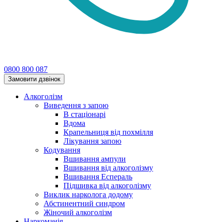
0800 800 087
Замовити дзвінок
Алкоголізм
Виведення з запою
В стаціонарі
Вдома
Крапельниця від похмілля
Лікування запою
Кодування
Вшивання ампули
Вшивання від алкоголізму
Вшивання Еспераль
Підшивка від алкоголізму
Виклик нарколога додому
Абстинентний синдром
Жіночий алкоголізм
Наркоманія