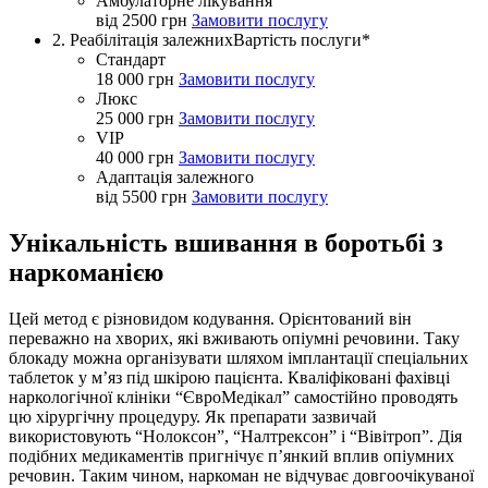
Амбулаторне лікування
від 2500 грн
Замовити послугу
2. Реабілітація залежних
Вартість послуги*
Стандарт
18 000 грн
Замовити послугу
Люкс
25 000 грн
Замовити послугу
VIP
40 000 грн
Замовити послугу
Адаптація залежного
від 5500 грн
Замовити послугу
Унікальність вшивання в боротьбі з
наркоманією
Цей метод є різновидом кодування. Орієнтований він
переважно на хворих, які вживають опіумні речовини. Таку
блокаду можна організувати шляхом імплантації спеціальних
таблеток у м’яз під шкірою пацієнта. Кваліфіковані фахівці
наркологічної клініки “ЄвроМедікал” самостійно проводять
цю хірургічну процедуру. Як препарати зазвичай
використовують “Нолоксон”, “Налтрексон” і “Вівітроп”. Дія
подібних медикаментів пригнічує п’янкий вплив опіумних
речовин. Таким чином, наркоман не відчуває довгоочікуваної