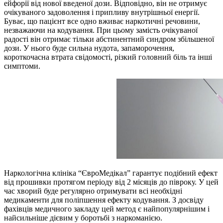
ейфорії від нової введеної дози. Відповідно, він не отримує
очікуваного задоволення і припливу внутрішньої енергії.
Буває, що пацієнт все одно вживає наркотичні речовини,
незважаючи на кодування. При цьому замість очікуваної
радості він отримає тільки абстинентний синдром збільшеної
дози. У нього буде сильна нудота, запаморочення,
короткочасна втрата свідомості, різкий головний біль та інші
симптоми.
Наркологічна клініка “ЄвроМедікал” гарантує подібний ефект
від прошивки протягом періоду від 2 місяців до півроку. У цей
час хворий буде регулярно отримувати всі необхідні
медикаменти для поліпшення ефекту кодування. З досвіду
фахівців медичного закладу цей метод є найпопулярнішим і
найсильніше дієвим у боротьбі з наркоманією.