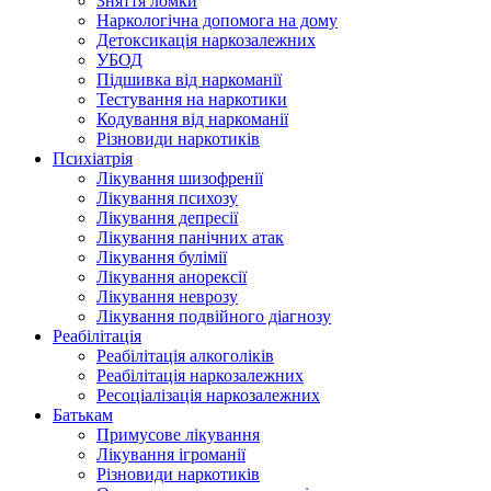
Зняття ломки
Наркологічна допомога на дому
Детоксикація наркозалежних
УБОД
Підшивка від наркоманії
Тестування на наркотики
Кодування від наркоманії
Різновиди наркотиків
Психіатрія
Лікування шизофренії
Лікування психозу
Лікування депресії
Лікування панічних атак
Лікування булімії
Лікування анорексії
Лікування неврозу
Лікування подвійного діагнозу
Реабілітація
Реабілітація алкоголіків
Реабілітація наркозалежних
Ресоціалізація наркозалежних
Батькам
Примусове лікування
Лікування ігроманії
Різновиди наркотиків