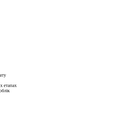
ату
х етапах
облік