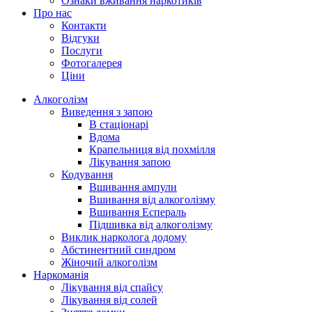
Ознаки вживання наркотиків
Про нас
Контакти
Відгуки
Послуги
Фотогалерея
Ціни
Алкоголізм
Виведення з запою
В стаціонарі
Вдома
Крапельниця від похмілля
Лікування запою
Кодування
Вшивання ампули
Вшивання від алкоголізму
Вшивання Еспераль
Підшивка від алкоголізму
Виклик нарколога додому
Абстинентний синдром
Жіночий алкоголізм
Наркоманія
Лікування від спайсу
Лікування від солей