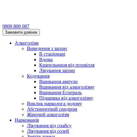
0800 800 087
Замовити дзвінок
Алкоголізм
Виведення з запою
В стаціонарі
Вдома
Крапельниця від похмілля
Лікування запою
Кодування
Вшивання ампули
Вшивання від алкоголізму
Вшивання Еспераль
Підшивка від алкоголізму
Виклик нарколога додому
Абстинентний синдром
Жіночий алкоголізм
Наркоманія
Лікування від спайсу
Лікування від солей
Зняття ломки