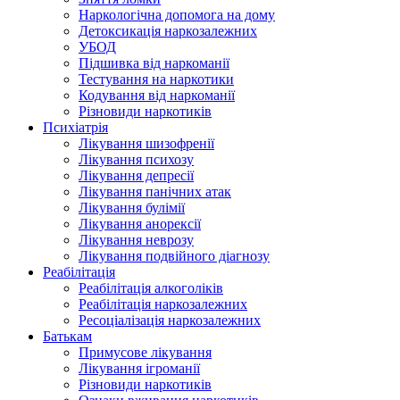
Наркологічна допомога на дому
Детоксикація наркозалежних
УБОД
Підшивка від наркоманії
Тестування на наркотики
Кодування від наркоманії
Різновиди наркотиків
Психіатрія
Лікування шизофренії
Лікування психозу
Лікування депресії
Лікування панічних атак
Лікування булімії
Лікування анорексії
Лікування неврозу
Лікування подвійного діагнозу
Реабілітація
Реабілітація алкоголіків
Реабілітація наркозалежних
Ресоціалізація наркозалежних
Батькам
Примусове лікування
Лікування ігроманії
Різновиди наркотиків