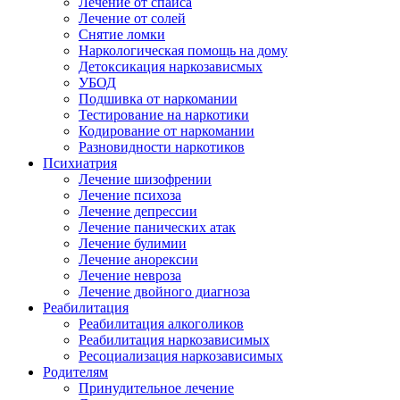
Лечение от спайса
Лечение от солей
Снятие ломки
Наркологическая помощь на дому
Детоксикация наркозависмых
УБОД
Подшивка от наркомании
Тестирование на наркотики
Кодирование от наркомании
Разновидности наркотиков
Психиатрия
Лечение шизофрении
Лечение психоза
Лечение депрессии
Лечение панических атак
Лечение булимии
Лечение анорексии
Лечение невроза
Лечение двойного диагноза
Реабилитация
Реабилитация алкоголиков
Реабилитация наркозависимых
Ресоциализация наркозависимых
Родителям
Принудительное лечение