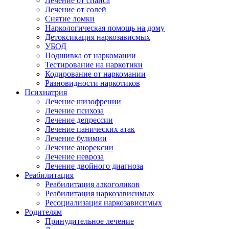
Лечение от спайса
Лечение от солей
Снятие ломки
Наркологическая помощь на дому
Детоксикация наркозависмых
УБОД
Подшивка от наркомании
Тестирование на наркотики
Кодирование от наркомании
Разновидности наркотиков
Психиатрия
Лечение шизофрении
Лечение психоза
Лечение депрессии
Лечение панических атак
Лечение булимии
Лечение анорексии
Лечение невроза
Лечение двойного диагноза
Реабилитация
Реабилитация алкоголиков
Реабилитация наркозависимых
Ресоциализация наркозависимых
Родителям
Принудительное лечение