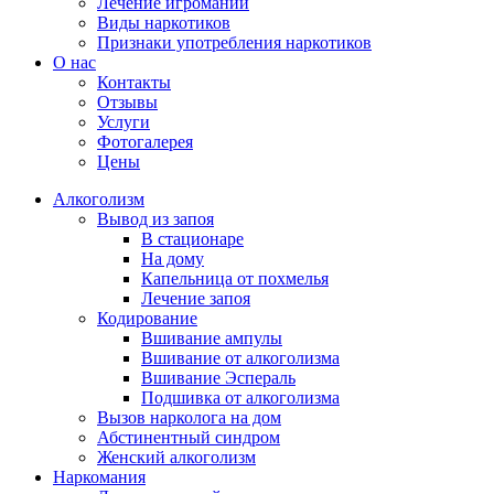
Лечение игромании
Виды наркотиков
Признаки употребления наркотиков
О нас
Контакты
Отзывы
Услуги
Фотогалерея
Цены
Алкоголизм
Вывод из запоя
В стационаре
На дому
Капельница от похмелья
Лечение запоя
Кодирование
Вшивание ампулы
Вшивание от алкоголизма
Вшивание Эспераль
Подшивка от алкоголизма
Вызов нарколога на дом
Абстинентный синдром
Женский алкоголизм
Наркомания