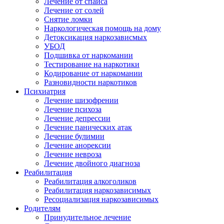
Лечение от спайса
Лечение от солей
Снятие ломки
Наркологическая помощь на дому
Детоксикация наркозависмых
УБОД
Подшивка от наркомании
Тестирование на наркотики
Кодирование от наркомании
Разновидности наркотиков
Психиатрия
Лечение шизофрении
Лечение психоза
Лечение депрессии
Лечение панических атак
Лечение булимии
Лечение анорексии
Лечение невроза
Лечение двойного диагноза
Реабилитация
Реабилитация алкоголиков
Реабилитация наркозависимых
Ресоциализация наркозависимых
Родителям
Принудительное лечение