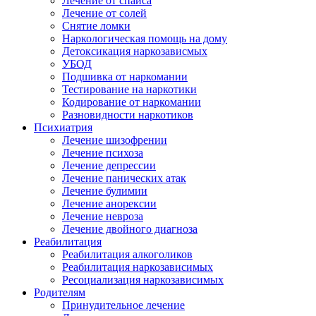
Лечение от спайса
Лечение от солей
Снятие ломки
Наркологическая помощь на дому
Детоксикация наркозависмых
УБОД
Подшивка от наркомании
Тестирование на наркотики
Кодирование от наркомании
Разновидности наркотиков
Психиатрия
Лечение шизофрении
Лечение психоза
Лечение депрессии
Лечение панических атак
Лечение булимии
Лечение анорексии
Лечение невроза
Лечение двойного диагноза
Реабилитация
Реабилитация алкоголиков
Реабилитация наркозависимых
Ресоциализация наркозависимых
Родителям
Принудительное лечение