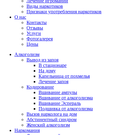
Лечение игромании
Виды наркотиков
Признаки употребления наркотиков
О нас
Контакты
Отзывы
Услуги
Фотогалерея
Цены
Алкоголизм
Вывод из запоя
В стационаре
На дому
Капельница от похмелья
Лечение запоя
Кодирование
Вшивание ампулы
Вшивание от алкоголизма
Вшивание Эспераль
Подшивка от алкоголизма
Вызов нарколога на дом
Абстинентный синдром
Женский алкоголизм
Наркомания