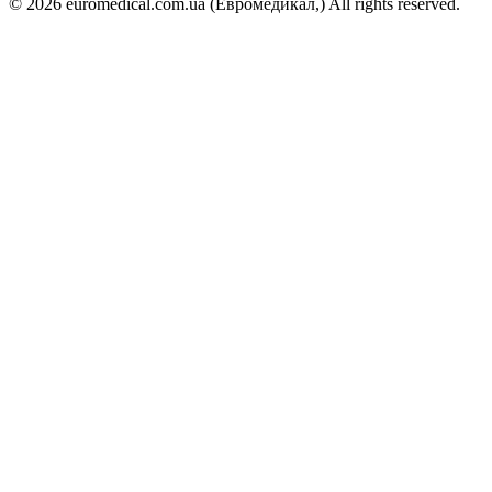
© 2026 euromedical.com.ua (Евромедикал,) All rights reserved.