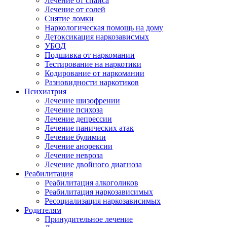
Лечение от спайса
Лечение от солей
Снятие ломки
Наркологическая помощь на дому
Детоксикация наркозависмых
УБОД
Подшивка от наркомании
Тестирование на наркотики
Кодирование от наркомании
Разновидности наркотиков
Психиатрия
Лечение шизофрении
Лечение психоза
Лечение депрессии
Лечение панических атак
Лечение булимии
Лечение анорексии
Лечение невроза
Лечение двойного диагноза
Реабилитация
Реабилитация алкоголиков
Реабилитация наркозависимых
Ресоциализация наркозависимых
Родителям
Принудительное лечение