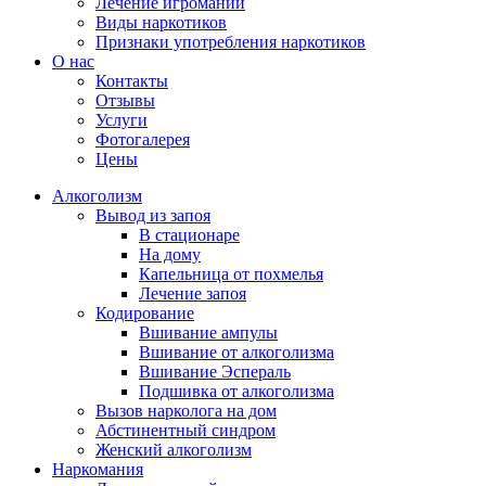
Лечение игромании
Виды наркотиков
Признаки употребления наркотиков
О нас
Контакты
Отзывы
Услуги
Фотогалерея
Цены
Алкоголизм
Вывод из запоя
В стационаре
На дому
Капельница от похмелья
Лечение запоя
Кодирование
Вшивание ампулы
Вшивание от алкоголизма
Вшивание Эспераль
Подшивка от алкоголизма
Вызов нарколога на дом
Абстинентный синдром
Женский алкоголизм
Наркомания