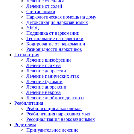
Лечение от спайса
Лечение от солей
Снятие ломки
Наркологическая помощь на дому
Детоксикация наркозависмых
УБОД
Подшивка от наркомании
Тестирование на наркотики
Кодирование от наркомании
Разновидности наркотиков
Психиатрия
Лечение шизофрении
Лечение психоза
Лечение депрессии
Лечение панических атак
Лечение булимии
Лечение анорексии
Лечение невроза
Лечение двойного диагноза
Реабилитация
Реабилитация алкоголиков
Реабилитация наркозависимых
Ресоциализация наркозависимых
Родителям
Принудительное лечение